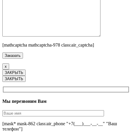
[mathcaptcha mathcaptcha-978 class:air_captcha]
x
ЗАКРЫТЬ
ЗАКРЫТЬ
Мы перезвоним Вам
[mask* mask-862 class:air_phone "+7(___)___-__-__" "Ваш
телефон"]