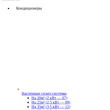
Кондиционеры
Настенные сплит-системы
На 20м² (2 кВт — 07)
На 25м² (2,5 кВт — 09)
На 35м² (3,5 кВт — 12)