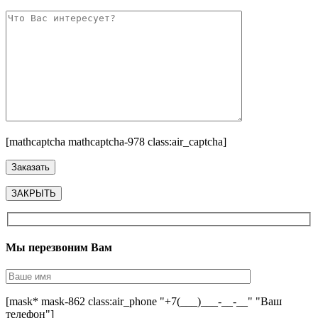
[mathcaptcha mathcaptcha-978 class:air_captcha]
ЗАКРЫТЬ
Мы перезвоним Вам
[mask* mask-862 class:air_phone "+7(___)___-__-__" "Ваш
телефон"]