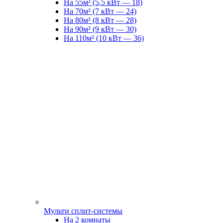
На 55м² (5,5 кВт — 18)
На 70м² (7 кВт — 24)
На 80м² (8 кВт — 28)
На 90м² (9 кВт — 30)
На 110м² (10 кВт — 36)
Мульти сплит-системы
На 2 комнаты