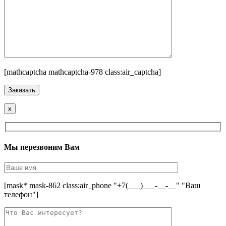
[mathcaptcha mathcaptcha-978 class:air_captcha]
x
Мы перезвоним Вам
[mask* mask-862 class:air_phone "+7(___)___-__-__" "Ваш
телефон"]