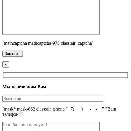
[mathcaptcha mathcaptcha-978 class:air_captcha]
x
Мы перезвоним Вам
[mask* mask-862 class:air_phone "+7(___)___-__-__" "Ваш
телефон"]