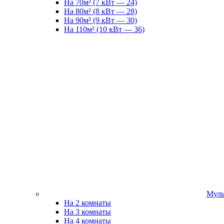
На 70м² (7 кВт — 24)
На 80м² (8 кВт — 28)
На 90м² (9 кВт — 30)
На 110м² (10 кВт — 36)
Муль
На 2 комнаты
На 3 комнаты
На 4 комнаты