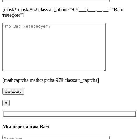
[mask* mask-862 class:air_phone "+7(___)___-__-__" "Ваш
телефон"]
[mathcaptcha mathcaptcha-978 class:air_captcha]
x
Мы перезвоним Вам