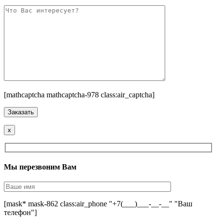
[mathcaptcha mathcaptcha-978 class:air_captcha]
x
Мы перезвоним Вам
[mask* mask-862 class:air_phone "+7(___)___-__-__" "Ваш
телефон"]