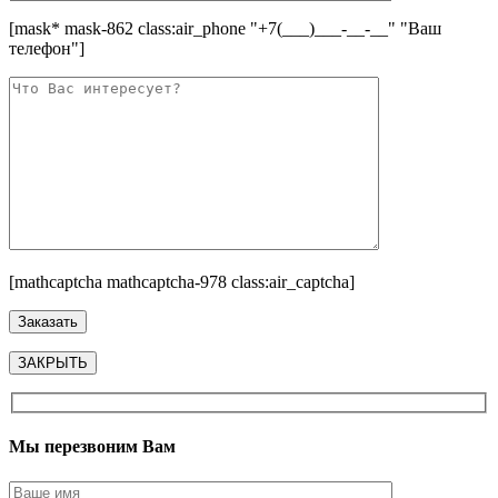
[mask* mask-862 class:air_phone "+7(___)___-__-__" "Ваш
телефон"]
[mathcaptcha mathcaptcha-978 class:air_captcha]
ЗАКРЫТЬ
Мы перезвоним Вам