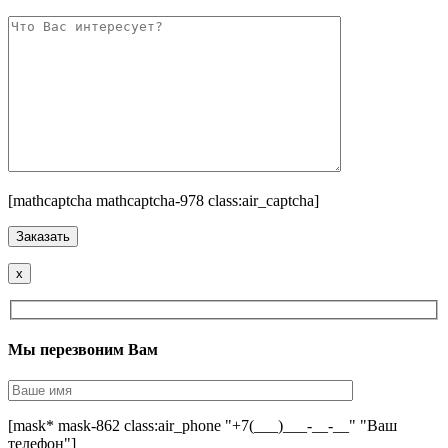
[mathcaptcha mathcaptcha-978 class:air_captcha]
x
Мы перезвоним Вам
[mask* mask-862 class:air_phone "+7(___)___-__-__" "Ваш
телефон"]