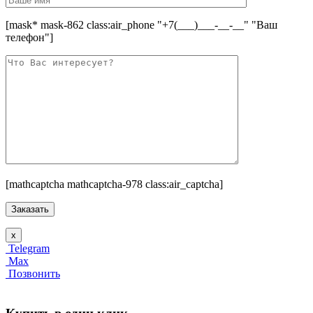
[mask* mask-862 class:air_phone "+7(___)___-__-__" "Ваш
телефон"]
[mathcaptcha mathcaptcha-978 class:air_captcha]
x
Telegram
Max
Позвонить