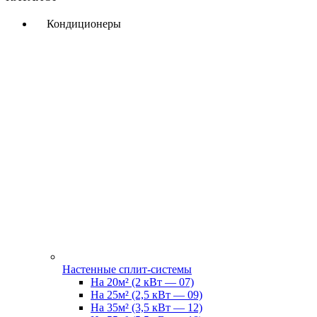
Кондиционеры
Настенные сплит-системы
На 20м² (2 кВт — 07)
На 25м² (2,5 кВт — 09)
На 35м² (3,5 кВт — 12)