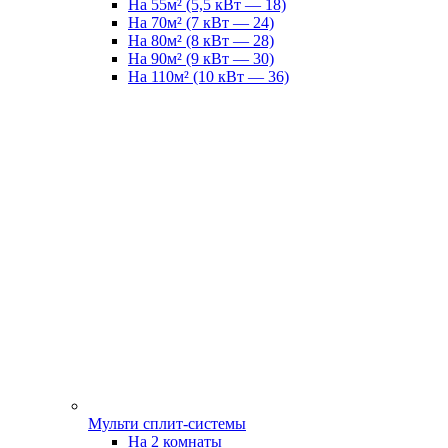
На 55м² (5,5 кВт — 18)
На 70м² (7 кВт — 24)
На 80м² (8 кВт — 28)
На 90м² (9 кВт — 30)
На 110м² (10 кВт — 36)
Мульти сплит-системы
На 2 комнаты