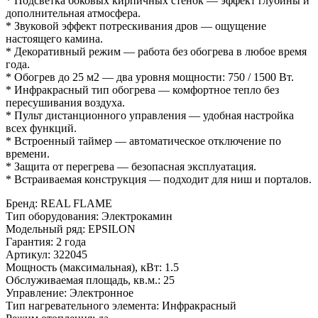
* Подсветка боковых кирпичных стенок — эффект глубины и
дополнительная атмосфера.
* Звуковой эффект потрескивания дров — ощущение
настоящего камина.
* Декоративный режим — работа без обогрева в любое время
года.
* Обогрев до 25 м2 — два уровня мощности: 750 / 1500 Вт.
* Инфракрасный тип обогрева — комфортное тепло без
пересушивания воздуха.
* Пульт дистанционного управления — удобная настройка
всех функций.
* Встроенный таймер — автоматическое отключение по
времени.
* Защита от перегрева — безопасная эксплуатация.
* Встраиваемая конструкция — подходит для ниш и порталов.
Бренд
:
REAL FLAME
Тип оборудования
:
Электрокамин
Модельный ряд
:
EPSILON
Гарантия
:
2 года
Артикул
:
322045
Мощность (максимальная), кВт
:
1.5
Обслуживаемая площадь, кв.м.
:
25
Управление
:
Электронное
Тип нагревательного элемента
:
Инфракрасный