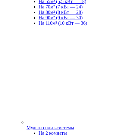
На 55м² (5,5 кВт — 18)
На 70м² (7 кВт — 24)
На 80м² (8 кВт — 28)
На 90м² (9 кВт — 30)
На 110м² (10 кВт — 36)
Мульти сплит-системы
На 2 комнаты