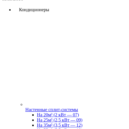
Кондиционеры
Настенные сплит-системы
На 20м² (2 кВт — 07)
На 25м² (2,5 кВт — 09)
На 35м² (3,5 кВт — 12)