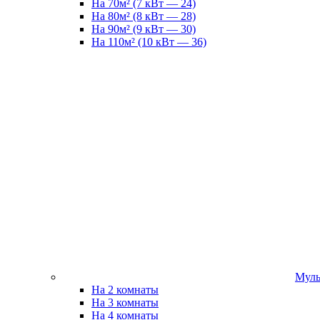
На 70м² (7 кВт — 24)
На 80м² (8 кВт — 28)
На 90м² (9 кВт — 30)
На 110м² (10 кВт — 36)
Муль
На 2 комнаты
На 3 комнаты
На 4 комнаты