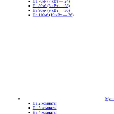
На 70м² (7 кВт — 24)
На 80м² (8 кВт — 28)
На 90м² (9 кВт — 30)
На 110м² (10 кВт — 36)
Муль
На 2 комнаты
На 3 комнаты
На 4 комнаты