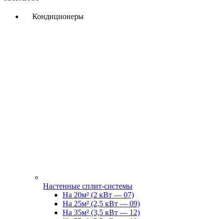
Кондиционеры
Настенные сплит-системы
На 20м² (2 кВт — 07)
На 25м² (2,5 кВт — 09)
На 35м² (3,5 кВт — 12)