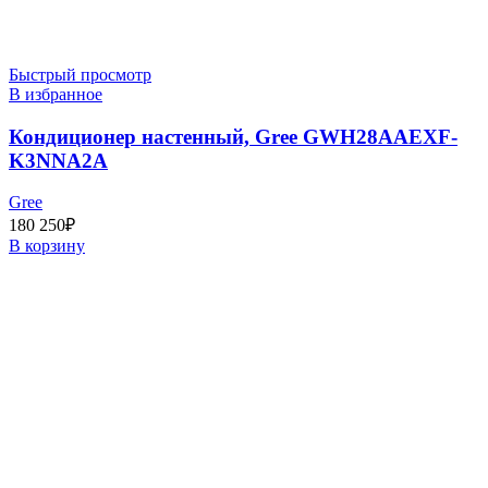
Быстрый просмотр
В избранное
Кондиционер настенный, Gree GWH28AAEXF-
K3NNA2A
Gree
180 250
₽
В корзину