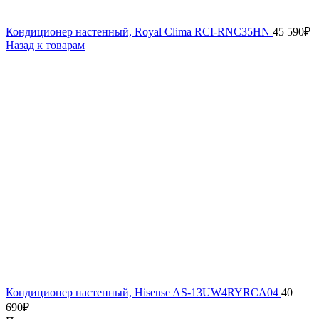
Кондиционер настенный, Royal Clima RCI-RNC35HN
45 590
₽
Назад к товарам
Кондиционер настенный, Hisense AS-13UW4RYRCA04
40
690
₽