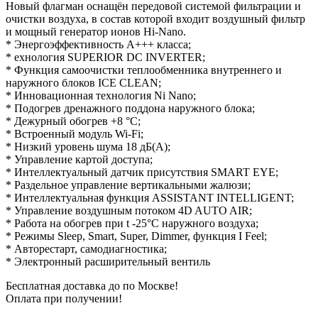
Новый флагман оснащён передовой системой фильтрации и
очистки воздуха, в состав которой входит воздушный фильтр
и мощный генератор ионов Hi-Nano.
* Энергоэффективность А+++ класса;
* ехнология SUPERIOR DC INVERTER;
* Функция самоочистки теплообменника внутреннего и
наружного блоков ICE CLEAN;
* Инновационная технология Ni Nano;
* Подогрев дренажного поддона наружного блока;
* Дежурный обогрев +8 °С;
* Встроенный модуль Wi-Fi;
* Низкий уровень шума 18 дБ(А);
* Управление картой доступа;
* Интеллектуальный датчик присутствия SMART EYE;
* Раздельное управление вертикальными жалюзи;
* Интеллектуальная функция ASSISTANT INTELLIGENT;
* Управление воздушным потоком 4D AUTO AIR;
* Работа на обогрев при t -25°С наружного воздуха;
* Режимы Sleep, Smart, Super, Dimmer, функция I Feel;
* Авторестарт, самодиагностика;
* Электронный расширительный вентиль
Бесплатная доставка до по Москве!
Оплата при получении!