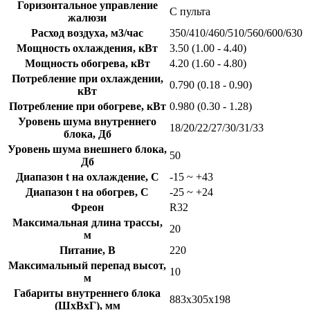
Горизонтальное управление
С пульта
жалюзи
Расход воздуха, м3/час
350/410/460/510/560/600/630
Мощность охлаждения, кВт
3.50 (1.00 - 4.40)
Мощность обогрева, кВт
4.20 (1.60 - 4.80)
Потребление при охлаждении,
0.790 (0.18 - 0.90)
кВт
Потребление при обогреве, кВт
0.980 (0.30 - 1.28)
Уровень шума внутреннего
18/20/22/27/30/31/33
блока, Дб
Уровень шума внешнего блока,
50
Дб
Диапазон t на охлаждение, C
-15 ~ +43
Диапазон t на обогрев, C
-25 ~ +24
Фреон
R32
Максимальная длина трассы,
20
м
Питание, В
220
Максимальный перепад высот,
10
м
Габариты внутреннего блока
883x305x198
(ШхВхГ), мм