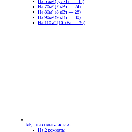
На 55м² (5,5 кВт — 18)
На 70м² (7 кВт — 24)
На 80м² (8 кВт — 28)
На 90м² (9 кВт — 30)
На 110м² (10 кВт — 36)
Мульти сплит-системы
На 2 комнаты