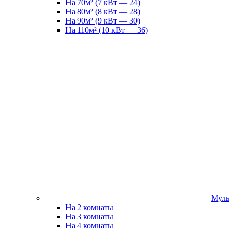
На 70м² (7 кВт — 24)
На 80м² (8 кВт — 28)
На 90м² (9 кВт — 30)
На 110м² (10 кВт — 36)
Муль
На 2 комнаты
На 3 комнаты
На 4 комнаты