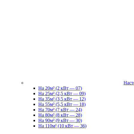
Наст
На 20м² (2 кВт — 07)
На 25м² (2,5 кВт — 09)
На 35м² (3,5 кВт — 12)
На 55м² (5,5 кВт — 18)
На 70м² (7 кВт — 24)
На 80м² (8 кВт — 28)
На 90м² (9 кВт — 30)
На 110м² (10 кВт — 36)