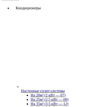
Кондиционеры
Настенные сплит-системы
На 20м² (2 кВт — 07)
На 25м² (2,5 кВт — 09)
На 35м² (3,5 кВт — 12)