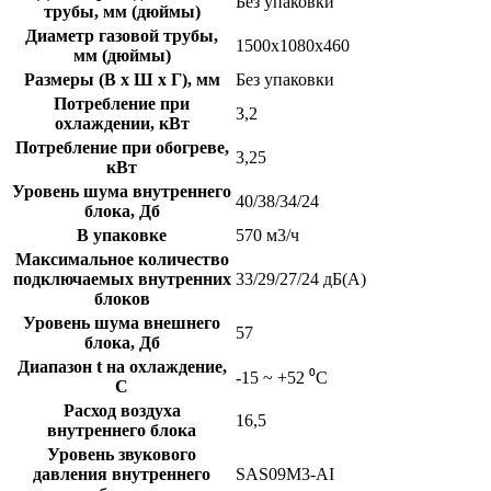
Без упаковки
трубы, мм (дюймы)
Диаметр газовой трубы,
1500х1080х460
мм (дюймы)
Размеры (В х Ш х Г), мм
Без упаковки
Потребление при
3,2
охлаждении, кВт
Потребление при обогреве,
3,25
кВт
Уровень шума внутреннего
40/38/34/24
блока, Дб
В упаковке
570 м3/ч
Максимальное количество
подключаемых внутренних
33/29/27/24 дБ(А)
блоков
Уровень шума внешнего
57
блока, Дб
Диапазон t на охлаждение,
-15 ~ +52 ⁰С
C
Расход воздуха
16,5
внутреннего блока
Уровень звукового
давления внутреннего
SAS09M3-AI