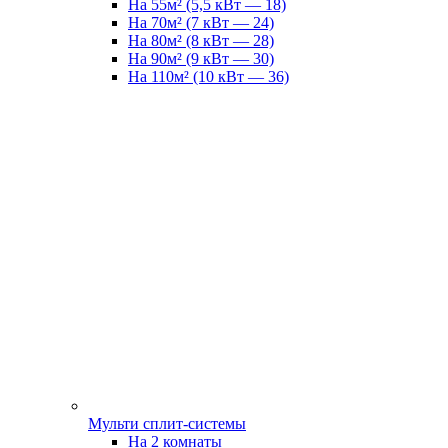
На 55м² (5,5 кВт — 18)
На 70м² (7 кВт — 24)
На 80м² (8 кВт — 28)
На 90м² (9 кВт — 30)
На 110м² (10 кВт — 36)
Мульти сплит-системы
На 2 комнаты