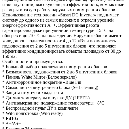
и эксплуатации, высокую энергоэффективность, компактные
размеры и тихую работу наружных и внутренних блоков.
Использование технологии «Smart DC Inverter» поднимает
систему до одного из самых высоких в отрасли уровней
энергоэффективности А++. Эффективная работа
гарантирована даже при уличной температуре -15 °C на
обогрев и до -10 °C на охлаждение. Наружные блоки имеют
холодопроизводительность от 4 до 12 кВт и возможность
подключения от 2 до 5 внутренних блоков, что позволяет
эффективно кондиционировать объекты площадью от 30 до
150 м2.
Особенности и преимущества:
* Большой выбор подключаемых внутренних блоков
* Возможность подключения от 2 до 5 внутренних блоков
* Панель White Mirror (Белое зеркало)
* Антикоррозийное покрытие «Blue Fin»
* Самоочистка внутреннего блока (Self-cleaning)
* Защита от утечки хладагента
* Датчик температуры в пульте ДУ (I FEEL)
* Антизамерзание: поддержание температуры +8°C
* Беспроводной пульт ДУ в комплекте
* WiFi подготовка (WiFi ready)
* R410a
* A+/A++
* Гарантия 36 месяцев