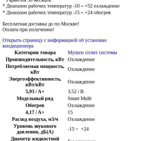
* Диапазон рабочих температур -10～+52 охлаждение
* Диапазон рабочих температур -15～+24 обогрев
Бесплатная доставка до по Москве!
Оплата при получении!
Открыть страницу с информацией об установке
кондиционера
Категория товара
Мульти сплит системы
Производительность, кВт
Охлаждение
Потребляемая мощность,
Охлаждение
кВт
Энергоэффективность,
Охлаждение
кВт/кВт
5,93 / A+
3,52 / В
Модельный ряд
Smart Multi
Обогрев
Охлаждение
4,17 / A+
15
Расход воздуха, м3/ч
Охлаждение
Уровень звукового
-15 ~ +24
давления, дБ(А)
Диаметр жидкостной