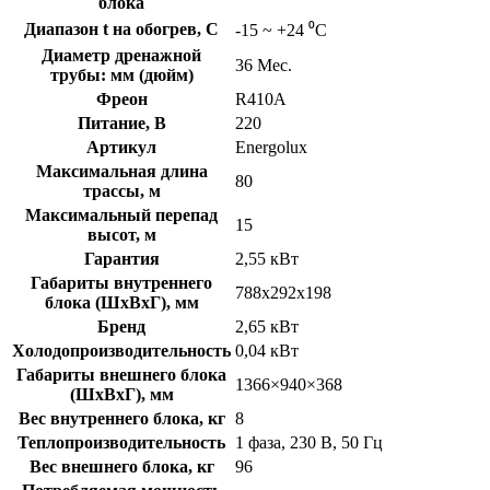
блока
Диапазон t на обогрев, C
-15 ~ +24 ⁰С
Диаметр дренажной
36 Мес.
трубы: мм (дюйм)
Фреон
R410A
Питание, В
220
Артикул
Energolux
Максимальная длина
80
трассы, м
Максимальный перепад
15
высот, м
Гарантия
2,55 кВт
Габариты внутреннего
788x292x198
блока (ШхВхГ), мм
Бренд
2,65 кВт
Холодопроизводительность
0,04 кВт
Габариты внешнего блока
1366×940×368
(ШхВхГ), мм
Вес внутреннего блока, кг
8
Теплопроизводительность
1 фаза, 230 В, 50 Гц
Вес внешнего блока, кг
96