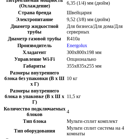
Потребляемая мощность
6,35 (1/4) мм (дюйм)
(Охлаждение)
Страна бренда
Швейцария
Электропитание
9,52 (3/8) мм (дюйм)
Диаметр жидкостной
Для бизнеса/Для дома/Для
трубы
серверных
Диаметр газовой трубы
R410a
Производитель
Energolux
Хладагент
300х800х198 мм
Управление Wi-Fi
Опционально
Габариты
355х835х255 мм
Размеры внутреннего
блока без упаковки (В х Ш
10 кг
х Г)
Размеры внутреннего
блока в упаковке (В х Ш х
11,5 кг
Г)
Количество подключаемых
4
блоков
Тип блока
Мульти-сплит комплект
Мульти сплит система на 4
Тип оборудования
комнаты