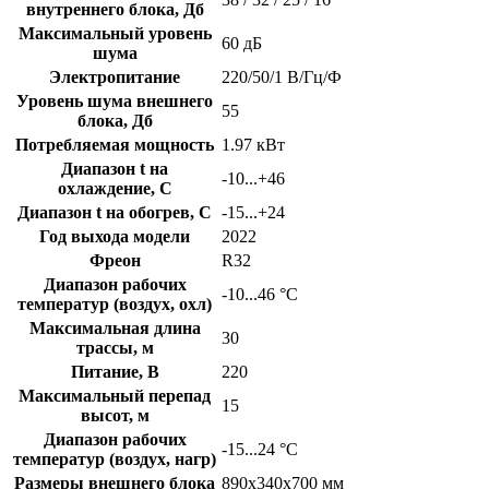
внутреннего блока, Дб
Максимальный уровень
60 дБ
шума
Электропитание
220/50/1 В/Гц/Ф
Уровень шума внешнего
55
блока, Дб
Потребляемая мощность
1.97 кВт
Диапазон t на
-10...+46
охлаждение, C
Диапазон t на обогрев, C
-15...+24
Год выхода модели
2022
Фреон
R32
Диапазон рабочих
-10...46 °C
температур (воздух, охл)
Максимальная длина
30
трассы, м
Питание, В
220
Максимальный перепад
15
высот, м
Диапазон рабочих
-15...24 °C
температур (воздух, нагр)
Размеры внешнего блока
890x340x700 мм