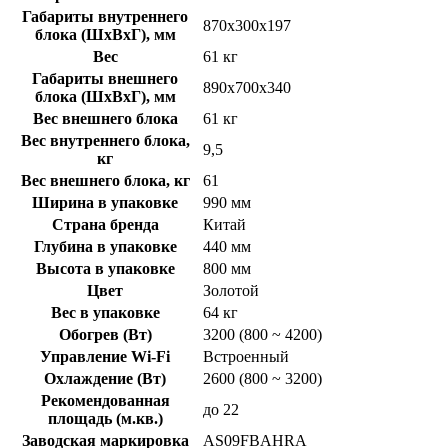
Габариты внутреннего
870х300х197
блока (ШхВхГ), мм
Вес
61 кг
Габариты внешнего
890х700х340
блока (ШхВхГ), мм
Вес внешнего блока
61 кг
Вес внутреннего блока,
9,5
кг
Вес внешнего блока, кг
61
Ширина в упаковке
990 мм
Страна бренда
Китай
Глубина в упаковке
440 мм
Высота в упаковке
800 мм
Цвет
Золотой
Вес в упаковке
64 кг
Обогрев (Вт)
3200 (800 ~ 4200)
Управление Wi-Fi
Встроенный
Охлаждение (Вт)
2600 (800 ~ 3200)
Рекомендованная
до 22
площадь (м.кв.)
Заводская маркировка
AS09FBAHRA