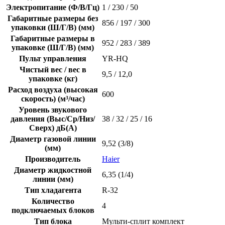
Электропитание (Ф/В/Гц)
1 / 230 / 50
Габаритные размеры без
856 / 197 / 300
упаковки (Ш/Г/В) (мм)
Габаритные размеры в
952 / 283 / 389
упаковке (Ш/Г/В) (мм)
Пульт управления
YR-HQ
Чистый вес / вес в
9,5 / 12,0
упаковке (кг)
Расход воздуха (высокая
600
скорость) (м³/час)
Уровень звукового
давления (Выс/Ср/Низ/
38 / 32 / 25 / 16
Сверх) дБ(А)
Диаметр газовой линии
9,52 (3/8)
(мм)
Производитель
Haier
Диаметр жидкостной
6,35 (1/4)
линии (мм)
Тип хладагента
R-32
Количество
4
подключаемых блоков
Тип блока
Мульти-сплит комплект