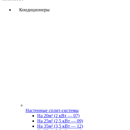
Кондиционеры
Настенные сплит-системы
На 20м² (2 кВт — 07)
На 25м² (2,5 кВт — 09)
На 35м² (3,5 кВт — 12)