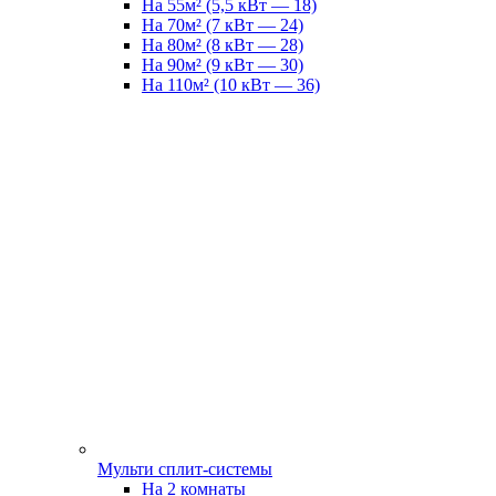
На 55м² (5,5 кВт — 18)
На 70м² (7 кВт — 24)
На 80м² (8 кВт — 28)
На 90м² (9 кВт — 30)
На 110м² (10 кВт — 36)
Мульти сплит-системы
На 2 комнаты