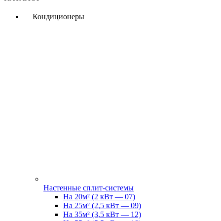
Кондиционеры
Настенные сплит-системы
На 20м² (2 кВт — 07)
На 25м² (2,5 кВт — 09)
На 35м² (3,5 кВт — 12)