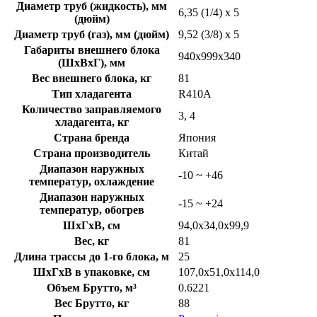
Диаметр труб (жидкость), мм
6,35 (1/4) x 5
(дюйм)
Диаметр труб (газ), мм (дюйм)
9,52 (3/8) x 5
Габариты внешнего блока
940х999х340
(ШхВхГ), мм
Вес внешнего блока, кг
81
Тип хладагента
R410A
Количество заправляемого
3, 4
хладагента, кг
Страна бренда
Япония
Страна производитель
Китай
Диапазон наружных
-10 ~ +46
температур, охлаждение
Диапазон наружных
-15 ~ +24
температур, обогрев
ШxГxВ, см
94,0x34,0x99,9
Вес, кг
81
Длина трассы до 1-го блока, м
25
ШxГxВ в упаковке, см
107,0x51,0x114,0
Объем Брутто, м³
0.6221
Вес Брутто, кг
88