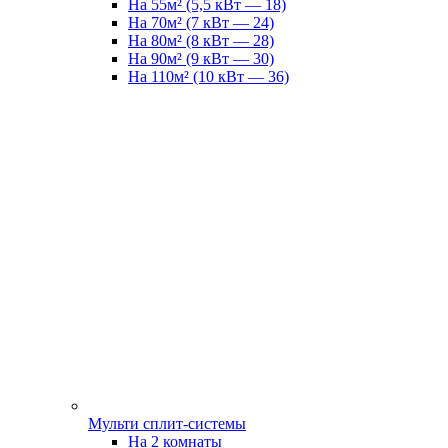
На 55м² (5,5 кВт — 18)
На 70м² (7 кВт — 24)
На 80м² (8 кВт — 28)
На 90м² (9 кВт — 30)
На 110м² (10 кВт — 36)
Мульти сплит-системы
На 2 комнаты