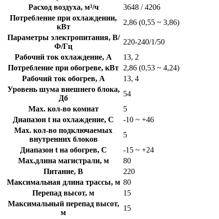
Расход воздуха, м³/ч
3648 / 4206
Потребление при охлаждении,
2,86 (0,55 ~ 3,86)
кВт
Параметры электропитания, В/
220-240/1/50
Ф/Гц
Рабочий ток охлаждение, А
13, 2
Потребление при обогреве, кВт
2,86 (0,53 ~ 4,24)
Рабочий ток обогрев, А
13, 4
Уровень шума внешнего блока,
54
Дб
Max. кол-во комнат
5
Диапазон t на охлаждение, C
-10 ~ +46
Max. кол-во подключаемых
5
внутренних блоков
Диапазон t на обогрев, C
-15 ~ +24
Max.длина магистрали, м
80
Питание, В
220
Максимальная длина трассы, м
80
Перепад высот, м
15
Максимальный перепад высот,
15
м