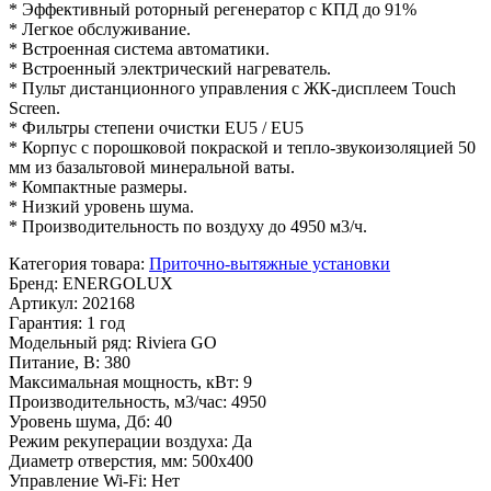
* Эффективный роторный регенератор с КПД до 91%
* Легкое обслуживание.
* Встроенная система автоматики.
* Встроенный электрический нагреватель.
* Пульт дистанционного управления с ЖК-дисплеем Touch
Screen.
* Фильтры степени очистки EU5 / EU5
* Корпус с порошковой покраской и тепло-звукоизоляцией 50
мм из базальтовой минеральной ваты.
* Компактные размеры.
* Низкий уровень шума.
* Производительность по воздуху до 4950 м3/ч.
Категория товара
:
Приточно-вытяжные установки
Бренд
:
ENERGOLUX
Артикул
:
202168
Гарантия
:
1 год
Модельный ряд
:
Riviera GO
Питание, В
:
380
Максимальная мощность, кВт
:
9
Производительность, м3/час
:
4950
Уровень шума, Дб
:
40
Режим рекуперации воздуха
:
Да
Диаметр отверстия, мм
:
500x400
Управление Wi-Fi
:
Нет