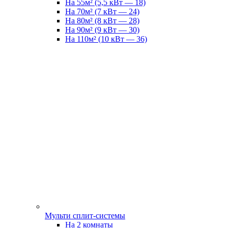
На 55м² (5,5 кВт — 18)
На 70м² (7 кВт — 24)
На 80м² (8 кВт — 28)
На 90м² (9 кВт — 30)
На 110м² (10 кВт — 36)
Мульти сплит-системы
На 2 комнаты