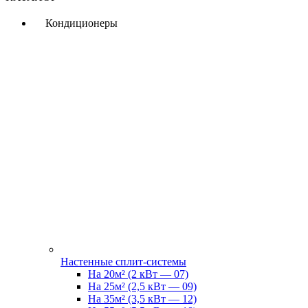
Кондиционеры
Настенные сплит-системы
На 20м² (2 кВт — 07)
На 25м² (2,5 кВт — 09)
На 35м² (3,5 кВт — 12)