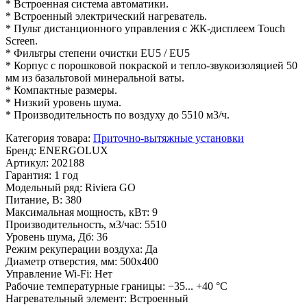
* Встроенная система автоматики.
* Встроенный электрический нагреватель.
* Пульт дистанционного управления с ЖК-дисплеем Touch
Screen.
* Фильтры степени очистки EU5 / EU5
* Корпус с порошковой покраской и тепло-звукоизоляцией 50
мм из базальтовой минеральной ваты.
* Компактные размеры.
* Низкий уровень шума.
* Производительность по воздуху до 5510 м3/ч.
Категория товара
:
Приточно-вытяжные установки
Бренд
:
ENERGOLUX
Артикул
:
202188
Гарантия
:
1 год
Модельный ряд
:
Riviera GO
Питание, В
:
380
Максимальная мощность, кВт
:
9
Производительность, м3/час
:
5510
Уровень шума, Дб
:
36
Режим рекуперации воздуха
:
Да
Диаметр отверстия, мм
:
500x400
Управление Wi-Fi
:
Нет
Рабочие температурные границы
:
−35... +40 °С
Нагревательный элемент
:
Встроенный