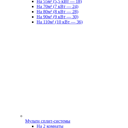
На 55м² (5,5 кВт — 18)
На 70м² (7 кВт — 24)
На 80м² (8 кВт — 28)
На 90м² (9 кВт — 30)
На 110м² (10 кВт — 36)
Мульти сплит-системы
На 2 комнаты