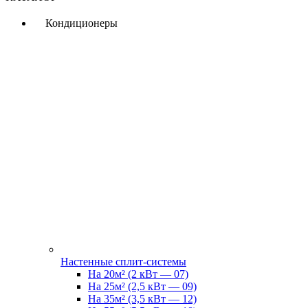
Кондиционеры
Настенные сплит-системы
На 20м² (2 кВт — 07)
На 25м² (2,5 кВт — 09)
На 35м² (3,5 кВт — 12)