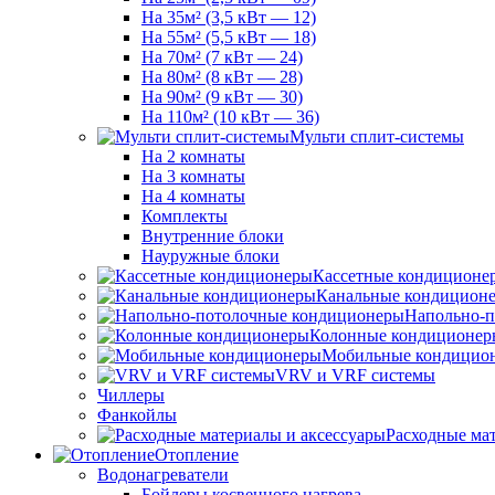
На 35м² (3,5 кВт — 12)
На 55м² (5,5 кВт — 18)
На 70м² (7 кВт — 24)
На 80м² (8 кВт — 28)
На 90м² (9 кВт — 30)
На 110м² (10 кВт — 36)
Мульти сплит-системы
На 2 комнаты
На 3 комнаты
На 4 комнаты
Комплекты
Внутренние блоки
Науружные блоки
Кассетные кондиционе
Канальные кондицион
Напольно-п
Колонные кондиционер
Мобильные кондицио
VRV и VRF системы
Чиллеры
Фанкойлы
Расходные ма
Отопление
Водонагреватели
Бойлеры косвенного нагрева