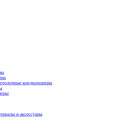
ры
еры
отолочные кондиционеры
ы
неры
териалы и аксессуары