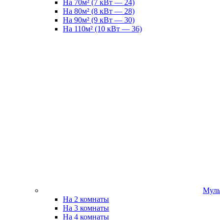
На 70м² (7 кВт — 24)
На 80м² (8 кВт — 28)
На 90м² (9 кВт — 30)
На 110м² (10 кВт — 36)
Муль
На 2 комнаты
На 3 комнаты
На 4 комнаты