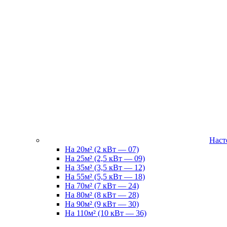
Наст
На 20м² (2 кВт — 07)
На 25м² (2,5 кВт — 09)
На 35м² (3,5 кВт — 12)
На 55м² (5,5 кВт — 18)
На 70м² (7 кВт — 24)
На 80м² (8 кВт — 28)
На 90м² (9 кВт — 30)
На 110м² (10 кВт — 36)