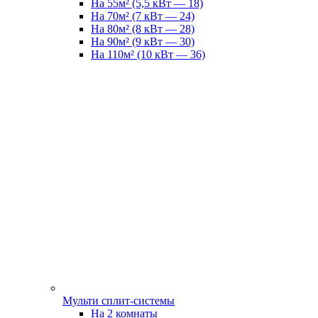
На 55м² (5,5 кВт — 18)
На 70м² (7 кВт — 24)
На 80м² (8 кВт — 28)
На 90м² (9 кВт — 30)
На 110м² (10 кВт — 36)
Мульти сплит-системы
На 2 комнаты