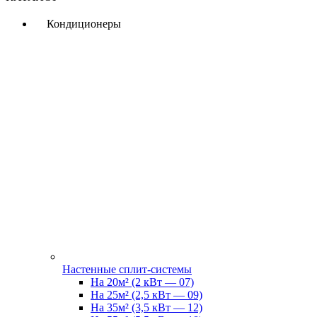
Кондиционеры
Настенные сплит-системы
На 20м² (2 кВт — 07)
На 25м² (2,5 кВт — 09)
На 35м² (3,5 кВт — 12)