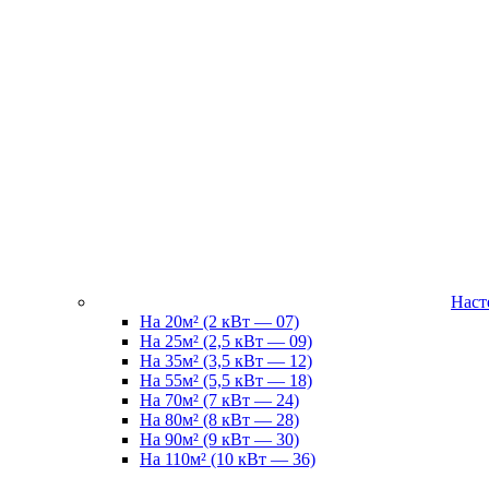
Наст
На 20м² (2 кВт — 07)
На 25м² (2,5 кВт — 09)
На 35м² (3,5 кВт — 12)
На 55м² (5,5 кВт — 18)
На 70м² (7 кВт — 24)
На 80м² (8 кВт — 28)
На 90м² (9 кВт — 30)
На 110м² (10 кВт — 36)