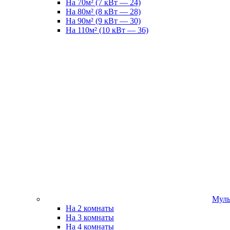
На 70м² (7 кВт — 24)
На 80м² (8 кВт — 28)
На 90м² (9 кВт — 30)
На 110м² (10 кВт — 36)
Муль
На 2 комнаты
На 3 комнаты
На 4 комнаты