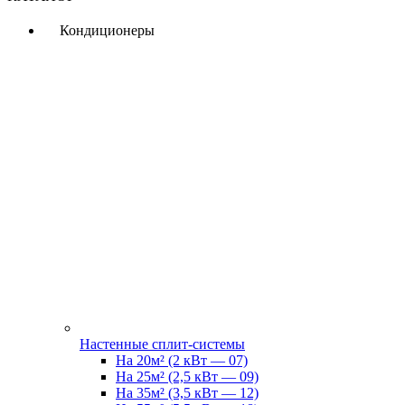
Кондиционеры
Настенные сплит-системы
На 20м² (2 кВт — 07)
На 25м² (2,5 кВт — 09)
На 35м² (3,5 кВт — 12)