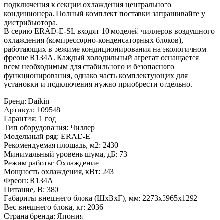
подключения к секции охлаждения центрального
кондиционера. Полный комплект поставки запрашивайте у
дистрибьютора.
В серию ERAD-E-SL входят 10 моделей чиллеров воздушного
охлаждения (компрессорно-конденсаторных блоков),
работающих в режиме кондиционирования на экологичном
фреоне R134A. Каждый холодильный агрегат оснащается
всем необходимым для стабильного и безопасного
функционирования, однако часть комплектующих для
установки и подключения нужно приобрести отдельно.
Бренд
:
Daikin
Артикул
:
109548
Гарантия
:
1 год
Тип оборудования
:
Чиллер
Модельный ряд
:
ERAD-E
Рекомендуемая площадь, м2
:
2430
Минимальный уровень шума, дБ
:
73
Режим работы
:
Охлаждение
Мощность охлаждения, кВт
:
243
Фреон
:
R134A
Питание, В
:
380
Габариты внешнего блока (ШхВхГ), мм
:
2273x3965x1292
Вес внешнего блока, кг
:
2036
Страна бренда
:
Япония