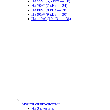
На 55м² (5,5 кВт — 18)
На 70м² (7 кВт — 24)
На 80м² (8 кВт — 28)
На 90м² (9 кВт — 30)
На 110м² (10 кВт — 36)
Мульти сплит-системы
На 2 комнаты