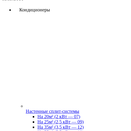
Кондиционеры
Настенные сплит-системы
На 20м² (2 кВт — 07)
На 25м² (2,5 кВт — 09)
На 35м² (3,5 кВт — 12)