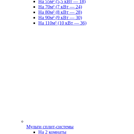
На 55м² (5,5 кВт — 18)
На 70м² (7 кВт — 24)
На 80м² (8 кВт — 28)
На 90м² (9 кВт — 30)
На 110м² (10 кВт — 36)
Мульти сплит-системы
На 2 комнаты