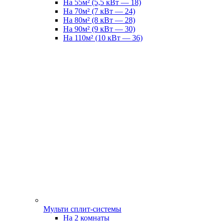
На 55м² (5,5 кВт — 18)
На 70м² (7 кВт — 24)
На 80м² (8 кВт — 28)
На 90м² (9 кВт — 30)
На 110м² (10 кВт — 36)
Мульти сплит-системы
На 2 комнаты