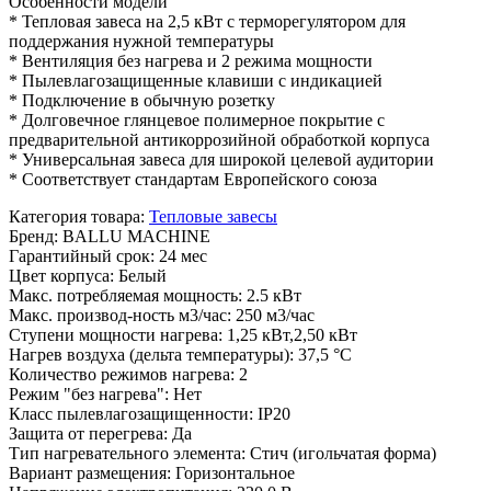
Особенности модели
* Тепловая завеса на 2,5 кВт с терморегулятором для
поддержания нужной температуры
* Вентиляция без нагрева и 2 режима мощности
* Пылевлагозащищенные клавиши с индикацией
* Подключение в обычную розетку
* Долговечное глянцевое полимерное покрытие с
предварительной антикоррозийной обработкой корпуса
* Универсальная завеса для широкой целевой аудитории
* Соответствует стандартам Европейского союза
Категория товара
:
Тепловые завесы
Бренд
:
BALLU MACHINE
Гарантийный срок
:
24 мес
Цвет корпуса
:
Белый
Макс. потребляемая мощность
:
2.5 кВт
Макс. производ-ность м3/час
:
250 м3/час
Ступени мощности нагрева
:
1,25 кВт,2,50 кВт
Нагрев воздуха (дельта температуры)
:
37,5 °С
Количество режимов нагрева
:
2
Режим "без нагрева"
:
Нет
Класс пылевлагозащищенности
:
IP20
Защита от перегрева
:
Да
Тип нагревательного элемента
:
Стич (игольчатая форма)
Вариант размещения
:
Горизонтальное