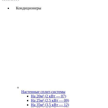
Кондиционеры
Настенные сплит-системы
На 20м² (2 кВт — 07)
На 25м² (2,5 кВт — 09)
На 35м² (3,5 кВт — 12)