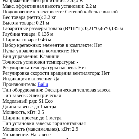
Напряжение электропитания
:
220,0 В
Макс. эффективная высота установки
:
2.2 м
Подключение к электросети
:
Сетевой кабель с вилкой
Вес товара (нетто)
:
3.2 кг
Высота товара
:
0.21 м
Габаритные размеры товара (В*Ш*Г)
:
0,21*0,46*0,135 м
Глубина товара
:
0.135 м
Ширина товара
:
0.46 м
Набор крепежных элементов в комплекте
:
Нет
Пульт управления в комплекте
:
Нет
Вид управления
:
Клавиши
Точность установки температуры
:
-
Регулировка температуры нагрева
:
Нет
Регулировка скорости вращения вентилятора
:
Нет
Индикация включения
:
Да
Производитель
:
Ballu
Тип оборудования
:
Электрическая тепловая завеса
Тип завесы
:
Электрическая
Модельный ряд
:
S1 Eco
Длина завесы
:
до 1 метра
Мощность, кВт
:
2.5
Ширина проема
:
до 1 метра
Тип установки завесы
:
горизонтальная
Мощность (максимальная), кВт
:
2.5
Управление
:
На завесе