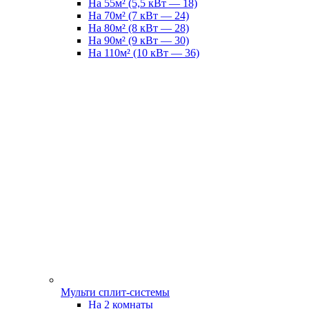
На 55м² (5,5 кВт — 18)
На 70м² (7 кВт — 24)
На 80м² (8 кВт — 28)
На 90м² (9 кВт — 30)
На 110м² (10 кВт — 36)
Мульти сплит-системы
На 2 комнаты