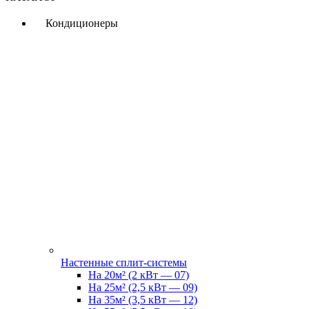
Кондиционеры
Настенные сплит-системы
На 20м² (2 кВт — 07)
На 25м² (2,5 кВт — 09)
На 35м² (3,5 кВт — 12)