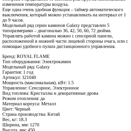
изменения температуры воздуха.
Еще одна очень удобная функция – таймер автоматического
выключения, который можно устанавливать на интервал от 1
до 9 часов.
Модельный ряд серии каминов Galaxy представлен 5
типоразмерами – диагональю 36, 42, 50, 60, 72 дюйма.
Управлять работой камина можно с сенсорной панели,
расположенной в нижней части лицевой стороны очага, или с
помощью удобного пульта дистанционного управления.
Бренд
:
ROYAL FLAME
Тип оборудования
:
Электрокамин
Модельный ряд
:
Galaxy
Гарантия
:
1 год
Артикул
:
321040
Мощность (максимальная), кВт
:
1.5
Управление
:
Сенсорное, Электронное
Вид топлива
:
Кристаллы и декоративные дрова
Режим отопления
:
да
Материал корпуса
:
Металл
Цвет
:
Черный
Страна производства
:
Китай
Вес, кг
:
18.3
Ширина, мм
:
1270
Высота, мм
:
450