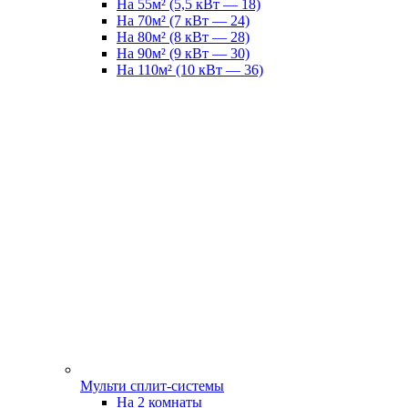
На 55м² (5,5 кВт — 18)
На 70м² (7 кВт — 24)
На 80м² (8 кВт — 28)
На 90м² (9 кВт — 30)
На 110м² (10 кВт — 36)
Мульти сплит-системы
На 2 комнаты