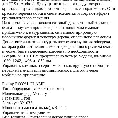
для IOS и Android. Для украшения очага предусмотрены
кристаллы трех видов: прозрачные, черные и оранжевые. Они
красиво переливаются в свете подсветки и создают эффект
бриллиантового свечения.
На кристаллах расположен главный декоративный элемент
очага — муляжи дров, которые выглядят максимально
приближено к натуральным: они имеют природную
необычную форму и текстуру дерева, опаленного пламенем.
Дополняет иллюзию натурального очага функция обогрева,
которая работает независимо от декоративного режима очага
и может быть включенаотключена по необходимости.
В серии MERCURY представлено четыре модели, шириной
1039, 1242, 1496 и 1852 мм.
Управлять каминами серии можно как вручную с помощью
передней панели или дистанционно: пультом и через
мобильное приложение.
Бренд
:
ROYAL FLAME
Тип оборудования
:
Электрокамин
Модельный ряд
:
Mercury
Гарантия
:
1 год
Артикул
:
321033
Мощность (максимальная), кВт
:
1.5
Управление
:
Электронное
Вид топлива
:
Кристаллы и декоративные дрова