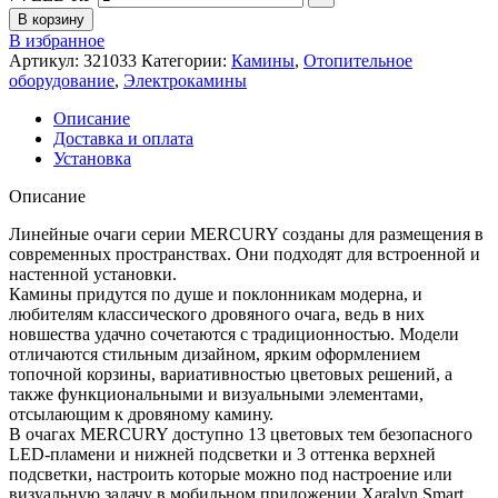
В корзину
В избранное
Артикул:
321033
Категории:
Камины
,
Отопительное
оборудование
,
Электрокамины
Описание
Доставка и оплата
Установка
Описание
Линейные очаги серии MERCURY созданы для размещения в
современных пространствах. Они подходят для встроенной и
настенной установки.
Камины придутся по душе и поклонникам модерна, и
любителям классического дровяного очага, ведь в них
новшества удачно сочетаются с традиционностью. Модели
отличаются стильным дизайном, ярким оформлением
топочной корзины, вариативностью цветовых решений, а
также функциональными и визуальными элементами,
отсылающим к дровяному камину.
В очагах MERCURY доступно 13 цветовых тем безопасного
LED-пламени и нижней подсветки и 3 оттенка верхней
подсветки, настроить которые можно под настроение или
визуальную задачу в мобильном приложении Xaralyn Smart