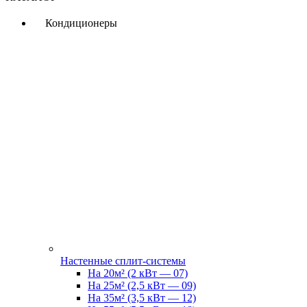
Кондиционеры
Настенные сплит-системы
На 20м² (2 кВт — 07)
На 25м² (2,5 кВт — 09)
На 35м² (3,5 кВт — 12)