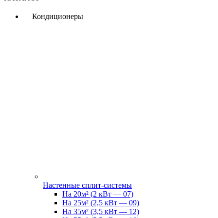
Кондиционеры
Настенные сплит-системы
На 20м² (2 кВт — 07)
На 25м² (2,5 кВт — 09)
На 35м² (3,5 кВт — 12)