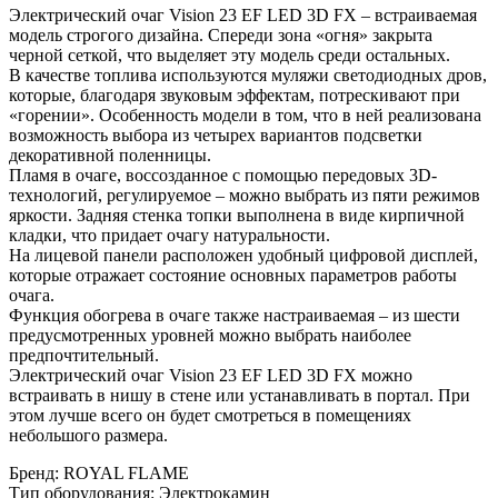
Электрический очаг Vision 23 EF LED 3D FX – встраиваемая
модель строгого дизайна. Спереди зона «огня» закрыта
черной сеткой, что выделяет эту модель среди остальных.
В качестве топлива используются муляжи светодиодных дров,
которые, благодаря звуковым эффектам, потрескивают при
«горении». Особенность модели в том, что в ней реализована
возможность выбора из четырех вариантов подсветки
декоративной поленницы.
Пламя в очаге, воссозданное с помощью передовых 3D-
технологий, регулируемое – можно выбрать из пяти режимов
яркости. Задняя стенка топки выполнена в виде кирпичной
кладки, что придает очагу натуральности.
На лицевой панели расположен удобный цифровой дисплей,
которые отражает состояние основных параметров работы
очага.
Функция обогрева в очаге также настраиваемая – из шести
предусмотренных уровней можно выбрать наиболее
предпочтительный.
Электрический очаг Vision 23 EF LED 3D FX можно
встраивать в нишу в стене или устанавливать в портал. При
этом лучше всего он будет смотреться в помещениях
небольшого размера.
Бренд
:
ROYAL FLAME
Тип оборудования
:
Электрокамин