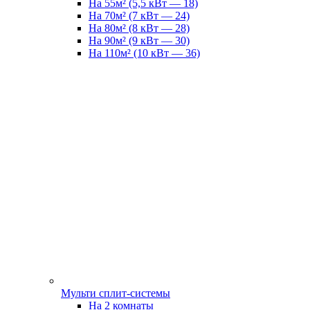
На 55м² (5,5 кВт — 18)
На 70м² (7 кВт — 24)
На 80м² (8 кВт — 28)
На 90м² (9 кВт — 30)
На 110м² (10 кВт — 36)
Мульти сплит-системы
На 2 комнаты