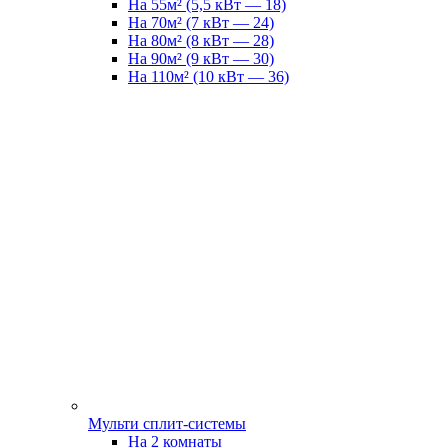
На 55м² (5,5 кВт — 18)
На 70м² (7 кВт — 24)
На 80м² (8 кВт — 28)
На 90м² (9 кВт — 30)
На 110м² (10 кВт — 36)
Мульти сплит-системы
На 2 комнаты