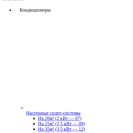
Кондиционеры
Настенные сплит-системы
На 20м² (2 кВт — 07)
На 25м² (2,5 кВт — 09)
На 35м² (3,5 кВт — 12)