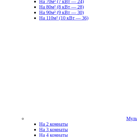
На 70м² (7 кВт — 24)
На 80м² (8 кВт — 28)
На 90м² (9 кВт — 30)
На 110м² (10 кВт — 36)
Муль
На 2 комнаты
На 3 комнаты
На 4 комнаты