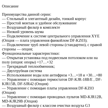
Описание
Преимущества данной серии:
— Стильный и элегантный дизайн, тонкий корпус
— Простой монтаж и удобное обслуживание
— Воздушный фильтр в комплекте
— Низкий уровень шума
— Подключение к системе центрального управления XYE
(Опция — плата управления фанкойлом DF-KZ03);
— Подключение труб левой стороны (стандартно), с правой
стороны — опция;
Функциональные характеристики:
— Открытая установка под подвесным потолоком или на
полу (опция: опоры) +17…+32
— Трехрядный теплообменник;
— Двухтрубная система
— Использование воды или антифриза +3…+18 и +30…+80
— Управление с помощью термостатов DF-KJR-18B/E , DF-
KJR15B, DF-SJR42 (Опция)
— Управление с помощью платы управления DF-KZ03
(Опция)
— Управление с помощью проводных пультов MD-KJR12B,
MD-KJR29B (Опция)
— Воздушный фильтр с классом очистки воздуха G3