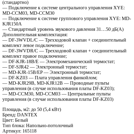
(стандартно)
— Подключение к системе центрального управления XYE:
MD-CCM03, MD-CCM30
— Подключение к системе группового управления XYE: MD-
KJR150A
— Стандартный уровень звукового давления 31…50 дБ(А)
Дополнительная комплектация:
— DF-3WVDL/C — Трехходовой клапан + cоединительный
комплект левое подключение;
— DF-3WVDR/C — Трехходовой клапан + cоединительный
комплект правое подключение;
— DF-KJR-18B/E — Электромеханический термостат;
— DF-SJR42 — Электронный термостат;
— MD-KJR-15B/EP — Электронный термостат;
— DF-KZ03 — Плата управления фанкойлом;
— MD-KJR29B, MD-KJR12B — Проводные пульты
управления (в случае использования платы DF-KZ03);
— MD-CCM30, MD-CCM03 — Центральные пульты
управления (в случае использования платы DF-KZ03)
Площадь, м2
:
до 50 (5,4 кВт)
Бренд
:
DANTEX
Цвет
:
Белый
Тип блока
:
Напольно-потолочный
Артикул
:
165118