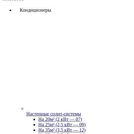
Кондиционеры
Настенные сплит-системы
На 20м² (2 кВт — 07)
На 25м² (2,5 кВт — 09)
На 35м² (3,5 кВт — 12)