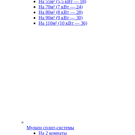
На 55м² (5,5 кВт — 18)
На 70м² (7 кВт — 24)
На 80м² (8 кВт — 28)
На 90м² (9 кВт — 30)
На 110м² (10 кВт — 36)
Мульти сплит-системы
На 2 комнаты