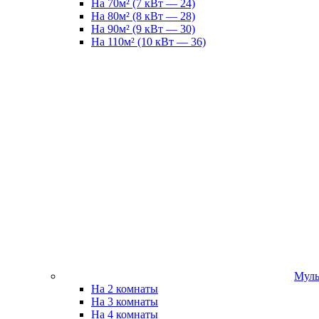
На 70м² (7 кВт — 24)
На 80м² (8 кВт — 28)
На 90м² (9 кВт — 30)
На 110м² (10 кВт — 36)
Муль
На 2 комнаты
На 3 комнаты
На 4 комнаты