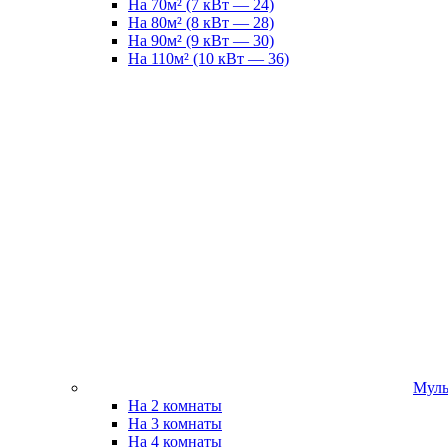
На 70м² (7 кВт — 24)
На 80м² (8 кВт — 28)
На 90м² (9 кВт — 30)
На 110м² (10 кВт — 36)
Муль
На 2 комнаты
На 3 комнаты
На 4 комнаты