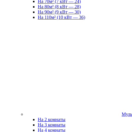
На 70м² (7 кВт — 24)
На 80м² (8 кВт — 28)
На 90м² (9 кВт — 30)
На 110м² (10 кВт — 36)
Муль
На 2 комнаты
На 3 комнаты
На 4 комнаты