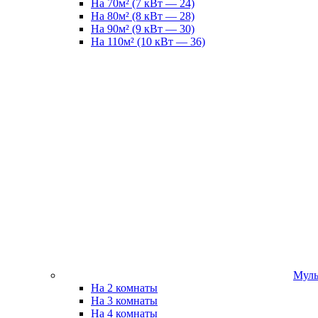
На 70м² (7 кВт — 24)
На 80м² (8 кВт — 28)
На 90м² (9 кВт — 30)
На 110м² (10 кВт — 36)
Муль
На 2 комнаты
На 3 комнаты
На 4 комнаты