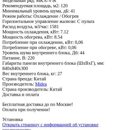
Модельный ряд
:
MKA-V-R
Рекомендуемая площадь, м2
:
120
Минимальный уровень шума, дБ
:
41
Режим работы
:
Охлаждение / Обогрев
Горизонтальное управление жалюзи
:
С пульта
Расход воздуха, м3/час
:
1581
Мощность охлаждения, кВт
:
7.12
Мощность обогрева, кВт
:
8.54
Потребление при охлаждении, кВт
:
0,06
Потребление при обогреве, кВт
:
0,06
Уровень шума внутреннего блока, Дб
:
44
Питание, В
:
220
Габариты панели внутреннего блока (ШхВхГ), мм
:
840x840x300
Вес внутреннего блока, кг
:
27
Страна бренда
:
Китай
Производитель
:
Midea
Страна производитель
:
Китай
Доставка и оплата
Бесплатная доставка до по Москве!
Оплата при получении!
Установка
Открыть страницу с информацией об установке
кондиционера