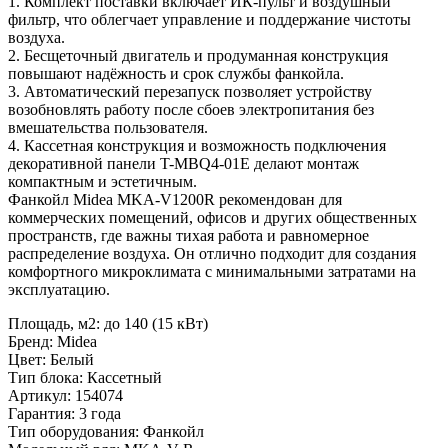
1. Комплект поставки включает ИК-пульт и воздушный
фильтр, что облегчает управление и поддержание чистоты
воздуха.
2. Бесщеточный двигатель и продуманная конструкция
повышают надёжность и срок службы фанкойла.
3. Автоматический перезапуск позволяет устройству
возобновлять работу после сбоев электропитания без
вмешательства пользователя.
4. Кассетная конструкция и возможность подключения
декоративной панели T-MBQ4-01E делают монтаж
компактным и эстетичным.
Фанкойл Midea MKA-V1200R рекомендован для
коммерческих помещений, офисов и других общественных
пространств, где важны тихая работа и равномерное
распределение воздуха. Он отлично подходит для создания
комфортного микроклимата с минимальными затратами на
эксплуатацию.
Площадь, м2
:
до 140 (15 кВт)
Бренд
:
Midea
Цвет
:
Белый
Тип блока
:
Кассетный
Артикул
:
154074
Гарантия
:
3 года
Тип оборудования
:
Фанкойл