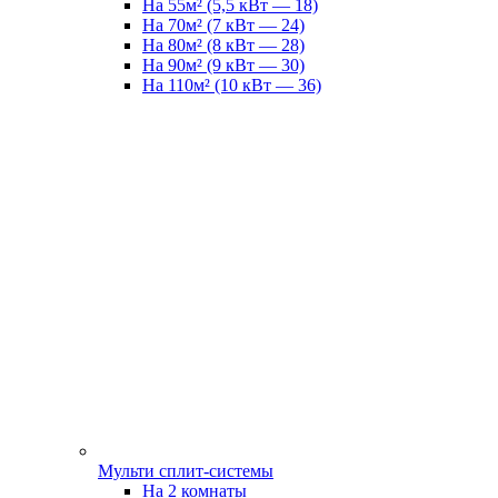
На 55м² (5,5 кВт — 18)
На 70м² (7 кВт — 24)
На 80м² (8 кВт — 28)
На 90м² (9 кВт — 30)
На 110м² (10 кВт — 36)
Мульти сплит-системы
На 2 комнаты