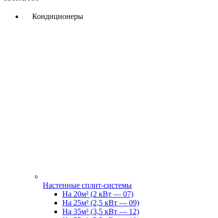
Кондиционеры
Настенные сплит-системы
На 20м² (2 кВт — 07)
На 25м² (2,5 кВт — 09)
На 35м² (3,5 кВт — 12)