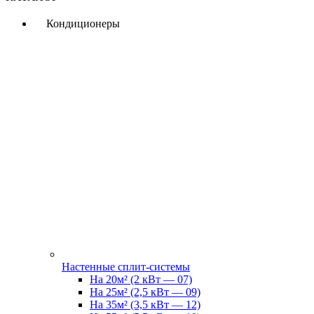
Кондиционеры
Настенные сплит-системы
На 20м² (2 кВт — 07)
На 25м² (2,5 кВт — 09)
На 35м² (3,5 кВт — 12)