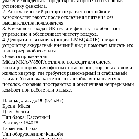
удаление конденсата, предотвращая протечки и упрощая
установку фанкойла.
2. Автоматический рестарт сохраняет настройки и
возобновляет работу после отключения питания без
вмешательства пользователя.
3. В комплект входят ИК-пульт и фильтр, что облегчает
управление и обеспечивает чистоту воздуха.
4. Декоративная панель (опция T-MBQ4-01E) придаёт
устройству аккуратный внешний вид и помогает вписать его
в интерьер любого стиля.
Область применения
Midea MKA-V850FA отлично подходит для систем
кондиционирования офисных помещений, торговых залов и
жилых квартир, где требуется равномерный и стабильный
климат. Установка кассетного фанкойла встраивается в
потолок, сохраняя пространство и обеспечивая непрерывный
комфорт при работе или отдыхе.
Площадь, м2
:
до 90 (9,4 кВт)
Бренд
:
Midea
Цвет
:
Белый
Тип блока
:
Кассетный
Артикул
:
154078
Гарантия
:
3 года
Тип оборудования
:
Фанкойл