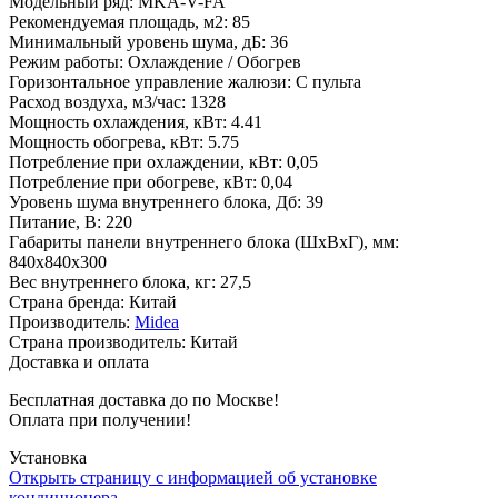
Модельный ряд
:
MKA-V-FA
Рекомендуемая площадь, м2
:
85
Минимальный уровень шума, дБ
:
36
Режим работы
:
Охлаждение / Обогрев
Горизонтальное управление жалюзи
:
С пульта
Расход воздуха, м3/час
:
1328
Мощность охлаждения, кВт
:
4.41
Мощность обогрева, кВт
:
5.75
Потребление при охлаждении, кВт
:
0,05
Потребление при обогреве, кВт
:
0,04
Уровень шума внутреннего блока, Дб
:
39
Питание, В
:
220
Габариты панели внутреннего блока (ШхВхГ), мм
:
840x840x300
Вес внутреннего блока, кг
:
27,5
Страна бренда
:
Китай
Производитель
:
Midea
Страна производитель
:
Китай
Доставка и оплата
Бесплатная доставка до по Москве!
Оплата при получении!
Установка
Открыть страницу с информацией об установке
кондиционера