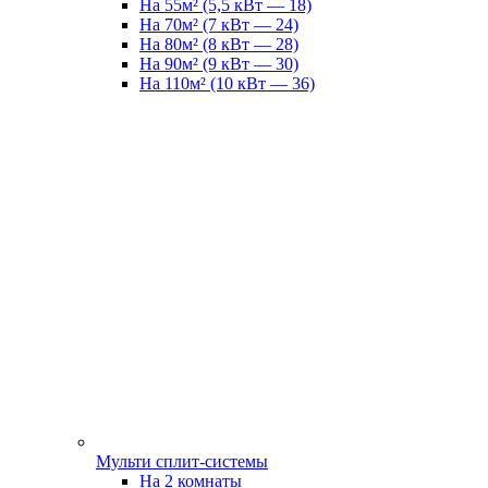
На 55м² (5,5 кВт — 18)
На 70м² (7 кВт — 24)
На 80м² (8 кВт — 28)
На 90м² (9 кВт — 30)
На 110м² (10 кВт — 36)
Мульти сплит-системы
На 2 комнаты