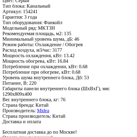
Цвет
:
Серый
Тип блока
:
Канальный
Артикул
:
154241
Гарантия
:
3 года
Тип оборудования
:
Фанкойл
Модельный ряд
:
MKT3H
Рекомендуемая площадь, м2
:
135
Минимальный уровень шума, дБ
:
46
Режим работы
:
Охлаждение / Обогрев
Расход воздуха, м3/час
:
3177
Мощность охлаждения, кВт
:
13.42
Мощность обогрева, кВт
:
16.84
Потребление при охлаждении, кВт
:
0.68
Потребление при обогреве, кВт
:
0.68
Уровень шума внутреннего блока, Дб
:
53
Питание, В
:
220
Габариты панели внутреннего блока (ШхВхГ), мм
:
1290x809x400
Вес внутреннего блока, кг
:
76
Страна бренда
:
Китай
Производитель
:
Midea
Страна производитель
:
Китай
Доставка и оплата
Бесплатная доставка до по Москве!