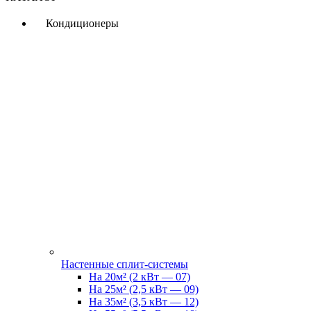
Кондиционеры
Настенные сплит-системы
На 20м² (2 кВт — 07)
На 25м² (2,5 кВт — 09)
На 35м² (3,5 кВт — 12)