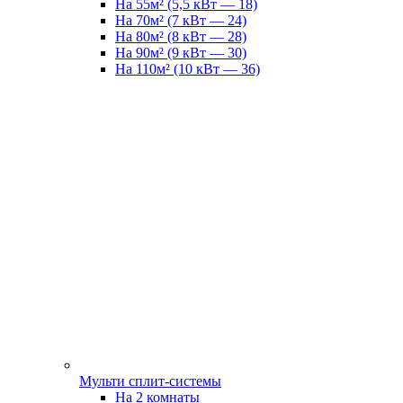
На 55м² (5,5 кВт — 18)
На 70м² (7 кВт — 24)
На 80м² (8 кВт — 28)
На 90м² (9 кВт — 30)
На 110м² (10 кВт — 36)
Мульти сплит-системы
На 2 комнаты