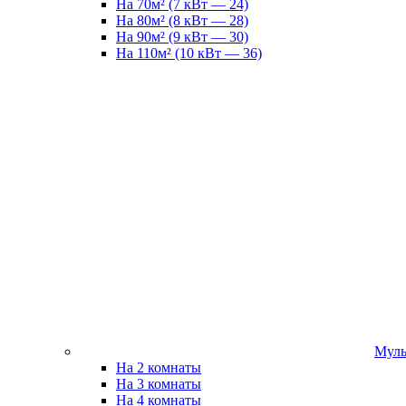
На 70м² (7 кВт — 24)
На 80м² (8 кВт — 28)
На 90м² (9 кВт — 30)
На 110м² (10 кВт — 36)
Муль
На 2 комнаты
На 3 комнаты
На 4 комнаты