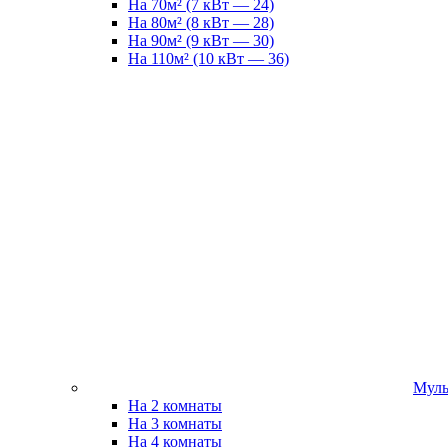
На 70м² (7 кВт — 24)
На 80м² (8 кВт — 28)
На 90м² (9 кВт — 30)
На 110м² (10 кВт — 36)
Муль
На 2 комнаты
На 3 комнаты
На 4 комнаты