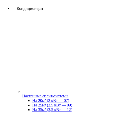
Кондиционеры
Настенные сплит-системы
На 20м² (2 кВт — 07)
На 25м² (2,5 кВт — 09)
На 35м² (3,5 кВт — 12)