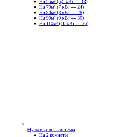
На 55м² (5,5 кВт — 18)
На 70м² (7 кВт — 24)
На 80м² (8 кВт — 28)
На 90м² (9 кВт — 30)
На 110м² (10 кВт — 36)
Мульти сплит-системы
На 2 комнаты