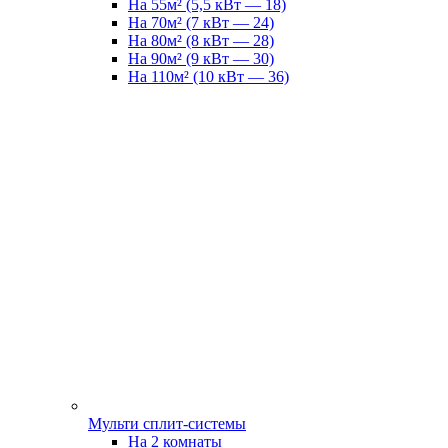
На 55м² (5,5 кВт — 18)
На 70м² (7 кВт — 24)
На 80м² (8 кВт — 28)
На 90м² (9 кВт — 30)
На 110м² (10 кВт — 36)
Мульти сплит-системы
На 2 комнаты