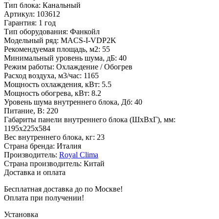
Тип блока
:
Канальный
Артикул
:
103612
Гарантия
:
1 год
Тип оборудования
:
Фанкойл
Модельный ряд
:
MACS-I-VDP2K
Рекомендуемая площадь, м2
:
55
Минимальный уровень шума, дБ
:
40
Режим работы
:
Охлаждение / Обогрев
Расход воздуха, м3/час
:
1165
Мощность охлаждения, кВт
:
5.5
Мощность обогрева, кВт
:
8.2
Уровень шума внутреннего блока, Дб
:
40
Питание, В
:
220
Габариты панели внутреннего блока (ШхВхГ), мм
:
1195x225x584
Вес внутреннего блока, кг
:
23
Страна бренда
:
Италия
Производитель
:
Royal Clima
Страна производитель
:
Китай
Доставка и оплата
Бесплатная доставка до по Москве!
Оплата при получении!
Установка