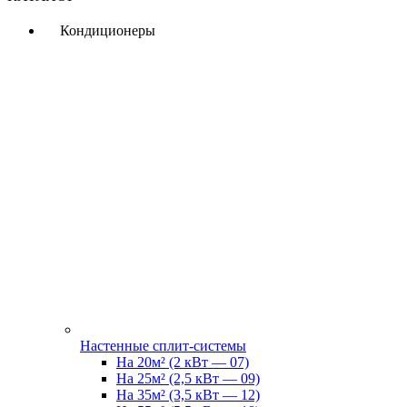
Кондиционеры
Настенные сплит-системы
На 20м² (2 кВт — 07)
На 25м² (2,5 кВт — 09)
На 35м² (3,5 кВт — 12)