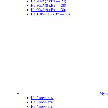
На 70м² (7 кВт — 24)
На 80м² (8 кВт — 28)
На 90м² (9 кВт — 30)
На 110м² (10 кВт — 36)
Муль
На 2 комнаты
На 3 комнаты
На 4 комнаты