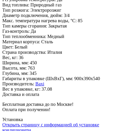
Вид топлива
:
Природный газ
Тип розжига
:
Электророзжиг
Диаметр подключения, дюйм
:
3/4
Макс. температура нагрева воды, °С
:
85
Тип камеры сгорания
:
Закрытая
Газ-контроль
:
Да
Тип теплообменника
:
Медный
Материал корпуса
:
Сталь
Цвет
:
Белый
Страна производства
:
Италия
Вес, кг
:
36
Ширина, мм
:
450
Высота, мм
:
763
Глубина, мм
:
345
Габариты в упаковке (ШxВxГ), мм
:
900х390х540
Производитель
:
Baxi
Вес в упаковке, кг
:
37.08
Доставка и оплата
Бесплатная доставка до по Москве!
Оплата при получении!
Установка
Открыть страницу с информацией об установке
кондиционера