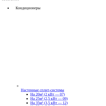
Кондиционеры
Настенные сплит-системы
На 20м² (2 кВт — 07)
На 25м² (2,5 кВт — 09)
На 35м² (3,5 кВт — 12)