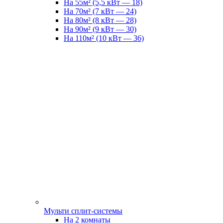
На 55м² (5,5 кВт — 18)
На 70м² (7 кВт — 24)
На 80м² (8 кВт — 28)
На 90м² (9 кВт — 30)
На 110м² (10 кВт — 36)
Мульти сплит-системы
На 2 комнаты