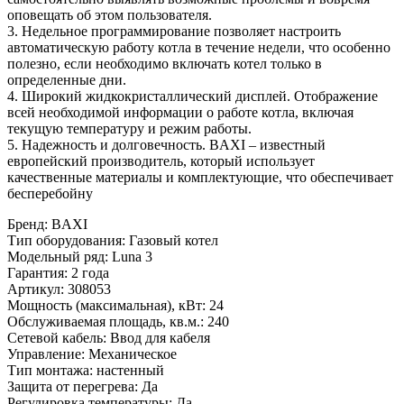
оповещать об этом пользователя.
3. Недельное программирование позволяет настроить
автоматическую работу котла в течение недели, что особенно
полезно, если необходимо включать котел только в
определенные дни.
4. Широкий жидкокристаллический дисплей. Отображение
всей необходимой информации о работе котла, включая
текущую температуру и режим работы.
5. Надежность и долговечность. BAXI – известный
европейский производитель, который использует
качественные материалы и комплектующие, что обеспечивает
бесперебойну
Бренд
:
BAXI
Тип оборудования
:
Газовый котел
Модельный ряд
:
Luna 3
Гарантия
:
2 года
Артикул
:
308053
Мощность (максимальная), кВт
:
24
Обслуживаемая площадь, кв.м.
:
240
Сетевой кабель
:
Ввод для кабеля
Управление
:
Механическое
Тип монтажа
:
настенный
Защита от перегрева
:
Да
Регулировка температуры
:
Да