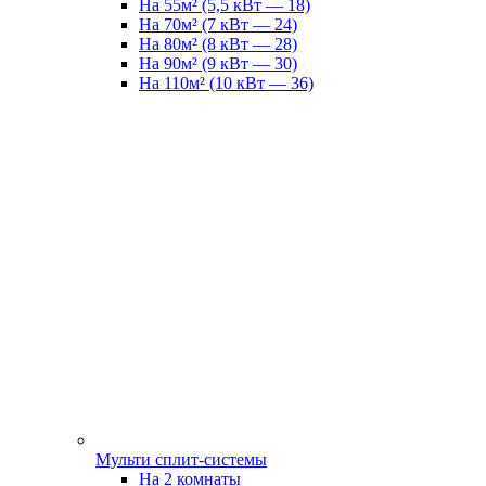
На 55м² (5,5 кВт — 18)
На 70м² (7 кВт — 24)
На 80м² (8 кВт — 28)
На 90м² (9 кВт — 30)
На 110м² (10 кВт — 36)
Мульти сплит-системы
На 2 комнаты