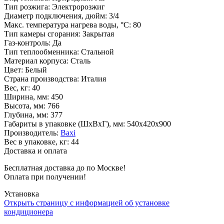
Тип розжига
:
Электророзжиг
Диаметр подключения, дюйм
:
3/4
Макс. температура нагрева воды, °С
:
80
Тип камеры сгорания
:
Закрытая
Газ-контроль
:
Да
Тип теплообменника
:
Стальной
Материал корпуса
:
Сталь
Цвет
:
Белый
Страна производства
:
Италия
Вес, кг
:
40
Ширина, мм
:
450
Высота, мм
:
766
Глубина, мм
:
377
Габариты в упаковке (ШxВxГ), мм
:
540х420х900
Производитель
:
Baxi
Вес в упаковке, кг
:
44
Доставка и оплата
Бесплатная доставка до по Москве!
Оплата при получении!
Установка
Открыть страницу с информацией об установке
кондиционера