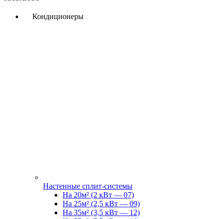
Кондиционеры
Настенные сплит-системы
На 20м² (2 кВт — 07)
На 25м² (2,5 кВт — 09)
На 35м² (3,5 кВт — 12)