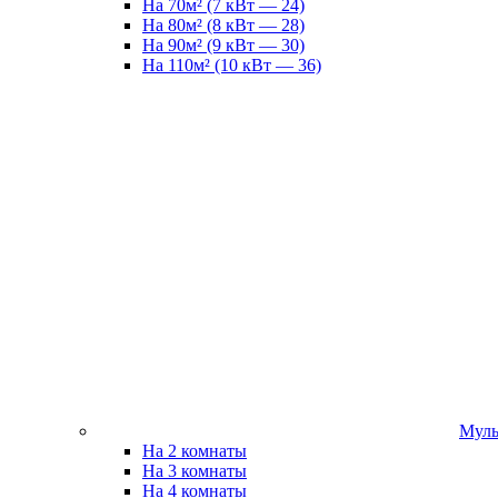
На 70м² (7 кВт — 24)
На 80м² (8 кВт — 28)
На 90м² (9 кВт — 30)
На 110м² (10 кВт — 36)
Муль
На 2 комнаты
На 3 комнаты
На 4 комнаты