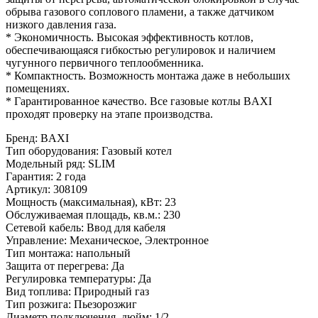
обрыва газового соплового пламени, а также датчиком
низкого давления газа.
* Экономичность. Высокая эффективность котлов,
обеспечивающаяся гибкостью регулировок и наличием
чугунного первичного теплообменника.
* Компактность. Возможность монтажа даже в небольших
помещениях.
* Гарантированное качество. Все газовые котлы BAXI
проходят проверку на этапе производства.
Бренд
:
BAXI
Тип оборудования
:
Газовый котел
Модельный ряд
:
SLIM
Гарантия
:
2 года
Артикул
:
308109
Мощность (максимальная), кВт
:
23
Обслуживаемая площадь, кв.м.
:
230
Сетевой кабель
:
Ввод для кабеля
Управление
:
Механическое, Электронное
Тип монтажа
:
напольный
Защита от перегрева
:
Да
Регулировка температуры
:
Да
Вид топлива
:
Природный газ
Тип розжига
:
Пьезорозжиг
Диаметр подключения, дюйм
:
1/2