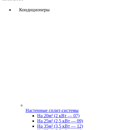
Кондиционеры
Настенные сплит-системы
На 20м² (2 кВт — 07)
На 25м² (2,5 кВт — 09)
На 35м² (3,5 кВт — 12)