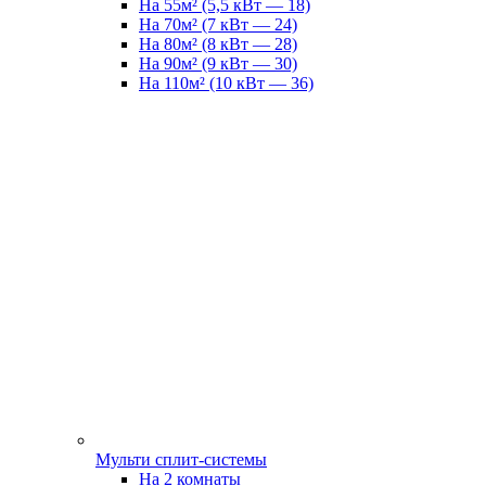
На 55м² (5,5 кВт — 18)
На 70м² (7 кВт — 24)
На 80м² (8 кВт — 28)
На 90м² (9 кВт — 30)
На 110м² (10 кВт — 36)
Мульти сплит-системы
На 2 комнаты