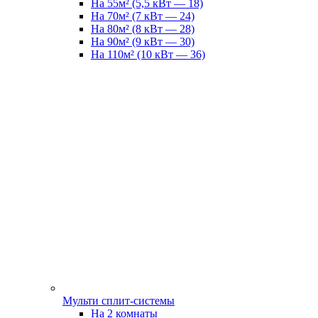
На 55м² (5,5 кВт — 18)
На 70м² (7 кВт — 24)
На 80м² (8 кВт — 28)
На 90м² (9 кВт — 30)
На 110м² (10 кВт — 36)
Мульти сплит-системы
На 2 комнаты