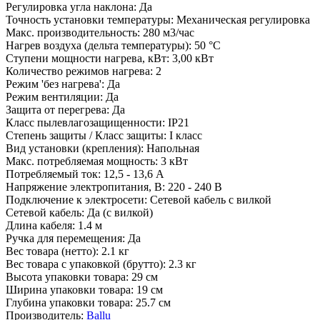
Регулировка угла наклона
:
Да
Точность установки температуры
:
Механическая регулировка
Макс. производительность
:
280 м3/час
Нагрев воздуха (дельта температуры)
:
50 °С
Ступени мощности нагрева, кВт
:
3,00 кВт
Количество режимов нагрева
:
2
Режим 'без нагрева'
:
Да
Режим вентиляции
:
Да
Защита от перегрева
:
Да
Класс пылевлагозащищенности
:
IP21
Степень защиты / Класс защиты
:
I класс
Вид установки (крепления)
:
Напольная
Макс. потребляемая мощность
:
3 кВт
Потребляемый ток
:
12,5 - 13,6 А
Напряжение электропитания, В
:
220 - 240 В
Подключение к электросети
:
Сетевой кабель с вилкой
Сетевой кабель
:
Да (с вилкой)
Длина кабеля
:
1.4 м
Ручка для перемещения
:
Да
Вес товара (нетто)
:
2.1 кг
Вес товара с упаковкой (брутто)
:
2.3 кг
Высота упаковки товара
:
29 см
Ширина упаковки товара
:
19 см
Глубина упаковки товара
:
25.7 см
Производитель
:
Ballu