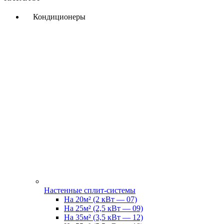
Кондиционеры
Настенные сплит-системы
На 20м² (2 кВт — 07)
На 25м² (2,5 кВт — 09)
На 35м² (3,5 кВт — 12)