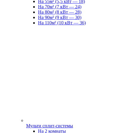
На 55м² (5,5 кВт — 18)
На 70м² (7 кВт — 24)
На 80м² (8 кВт — 28)
На 90м² (9 кВт — 30)
На 110м² (10 кВт — 36)
Мульти сплит-системы
На 2 комнаты