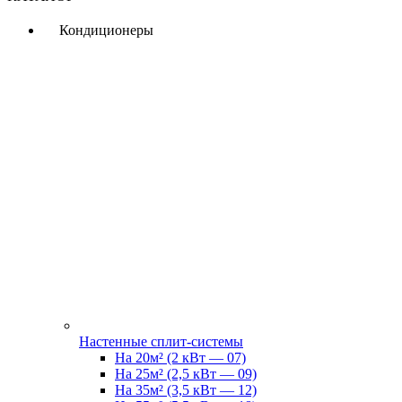
Кондиционеры
Настенные сплит-системы
На 20м² (2 кВт — 07)
На 25м² (2,5 кВт — 09)
На 35м² (3,5 кВт — 12)