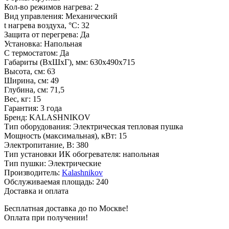
Кол-во режимов нагрева
:
2
Вид управления
:
Механический
t нагрева воздуха, °С
:
32
Защита от перегрева
:
Да
Установка
:
Напольная
С термостатом
:
Да
Габариты (ВхШхГ), мм
:
630х490x715
Высота, см
:
63
Ширина, см
:
49
Глубина, см
:
71,5
Вес, кг
:
15
Гарантия
:
3 года
Бренд
:
KALASHNIKOV
Тип оборудования
:
Электрическая тепловая пушка
Мощность (максимальная), кВт
:
15
Электропитание, В
:
380
Тип установки ИК обогревателя
:
напольная
Тип пушки
:
Электрические
Производитель
:
Kalashnikov
Обслуживаемая площадь
:
240
Доставка и оплата
Бесплатная доставка до по Москве!
Оплата при получении!