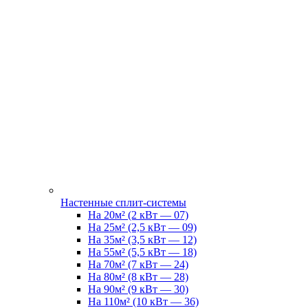
Настенные сплит-системы
На 20м² (2 кВт — 07)
На 25м² (2,5 кВт — 09)
На 35м² (3,5 кВт — 12)
На 55м² (5,5 кВт — 18)
На 70м² (7 кВт — 24)
На 80м² (8 кВт — 28)
На 90м² (9 кВт — 30)
На 110м² (10 кВт — 36)