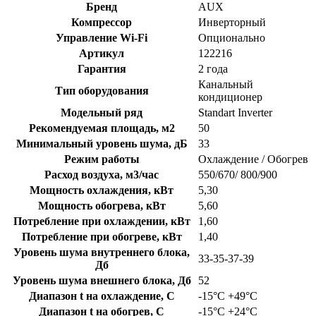
Бренд
AUX
Компрессор
Инверторный
Управление Wi-Fi
Опционально
Артикул
122216
Гарантия
2 года
Канальный
Тип оборудования
кондиционер
Модельный ряд
Standart Inverter
Рекомендуемая площадь, м2
50
Минимальный уровень шума, дБ
33
Режим работы
Охлаждение / Обогрев
Расход воздуха, м3/час
550/670/ 800/900
Мощность охлаждения, кВт
5,30
Мощность обогрева, кВт
5,60
Потребление при охлаждении, кВт
1,60
Потребление при обогреве, кВт
1,40
Уровень шума внутреннего блока,
33-35-37-39
Дб
Уровень шума внешнего блока, Дб
52
Диапазон t на охлаждение, C
-15°С +49°С
Диапазон t на обогрев, C
-15°С +24°С