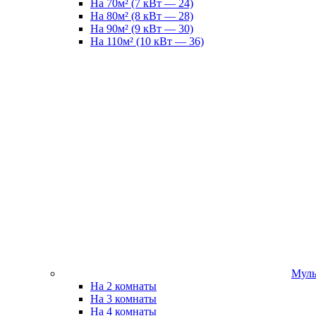
На 70м² (7 кВт — 24)
На 80м² (8 кВт — 28)
На 90м² (9 кВт — 30)
На 110м² (10 кВт — 36)
Муль
На 2 комнаты
На 3 комнаты
На 4 комнаты